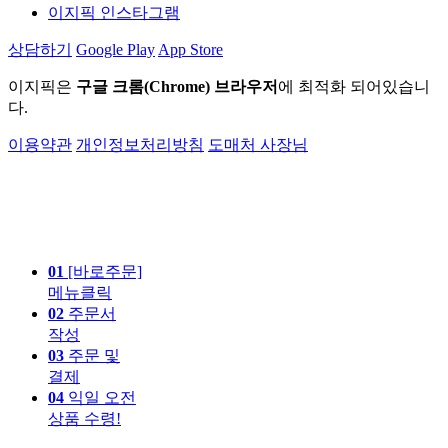
이지픽 인스타그램
상담하기
Google Play
App Store
이지픽은
구글 크롬(Chrome) 브라우저
에 최적화 되어있습니
다.
이용약관
개인정보처리방침
도매처 사장님
01
[바로주문]
메뉴클릭
02
주문서
작성
03
주문 및
결제
04
익일 오전
상품 수령!