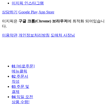
이지픽 인스타그램
상담하기
Google Play
App Store
이지픽은
구글 크롬(Chrome) 브라우저
에 최적화 되어있습니
다.
이용약관
개인정보처리방침
도매처 사장님
01
[바로주문]
메뉴클릭
02
주문서
작성
03
주문 및
결제
04
익일 오전
상품 수령!