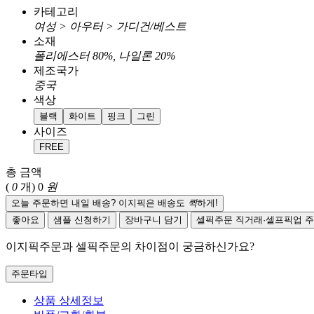
카테고리
여성 > 아우터 > 가디건/베스트
소재
폴리에스터 80%, 나일론 20%
제조국가
중국
색상
블랙
화이트
핑크
그린
사이즈
FREE
총 금액
(
0
개)
0
원
오늘 주문하면 내일 배송? 이지픽은 배송도
퀵
하게!
좋아요
샘플 신청하기
장바구니 담기
셀픽주문
직거래·셀프픽업 
이지픽주문과 셀픽주문의 차이점이 궁금하신가요?
주문타입
상품 상세정보