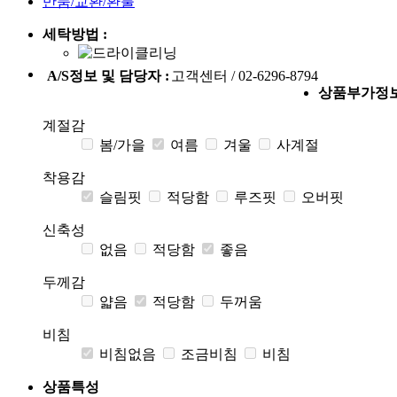
반품/교환/환불
세탁방법 :
A/S정보 및 담당자 :
고객센터 / 02-6296-8794
상품부가정
계절감
봄/가을
여름
겨울
사계절
착용감
슬림핏
적당함
루즈핏
오버핏
신축성
없음
적당함
좋음
두께감
얇음
적당함
두꺼움
비침
비침없음
조금비침
비침
상품특성