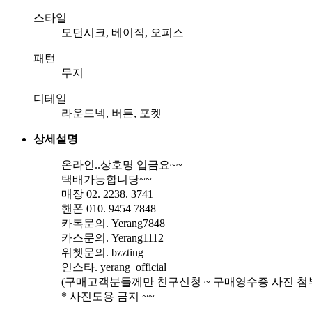
스타일
모던시크, 베이직, 오피스
패턴
무지
디테일
라운드넥, 버튼, 포켓
상세설명
온라인..상호명 입금요~~
택배가능합니당~~
매장 02. 2238. 3741
핸폰 010. 9454 7848
카톡문의. Yerang7848
카스문의. Yerang1112
위쳇문의. bzzting
인스타. yerang_official
(구매고객분들께만 친구신청 ~ 구매영수증 사진 첨부
* 사진도용 금지 ~~