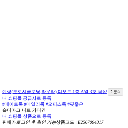
예랑(도로시클로딩,라우라)
디오트 1층 A열 3호
픽샵
?
문의
내 쇼핑몰 공급사로 등록
#데이트룩
#데일리룩
#오피스룩
#핏좋은
숄더마크 니트 가디건
내 쇼핑몰 상품으로 등록
판매가
로그인 후 확인 가능
상품코드 :
E2567094317