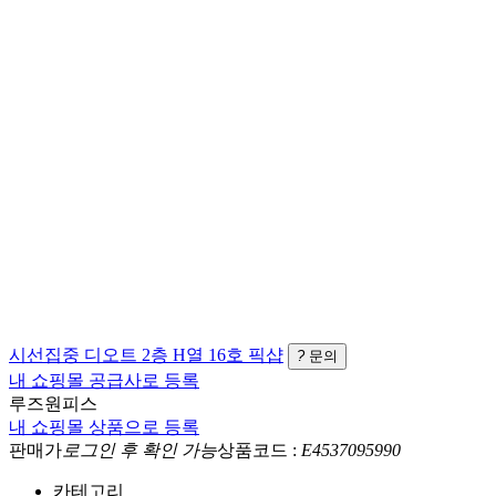
시선집중
디오트 2층 H열 16호
픽샵
?
문의
내 쇼핑몰 공급사로 등록
루즈원피스
내 쇼핑몰 상품으로 등록
판매가
로그인 후 확인 가능
상품코드 :
E4537095990
카테고리