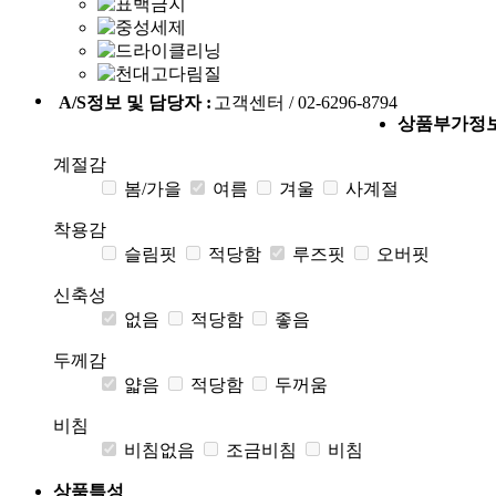
A/S정보 및 담당자 :
고객센터 / 02-6296-8794
상품부가정
계절감
봄/가을
여름
겨울
사계절
착용감
슬림핏
적당함
루즈핏
오버핏
신축성
없음
적당함
좋음
두께감
얇음
적당함
두꺼움
비침
비침없음
조금비침
비침
상품특성