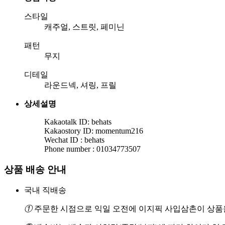
스타일
캐주얼, 스트릿, 페미닌
패턴
무지
디테일
라운드넥, 셔링, 프릴
상세설명
Kakaotalk ID: behats
Kakaostory ID: momentum216
Wechat ID : behats
Phone number : 01034773507
상품 배송 안내
국내 직배송
①
주문한 시점으로 익일 오전에 이지픽 사입삼촌이 상품을