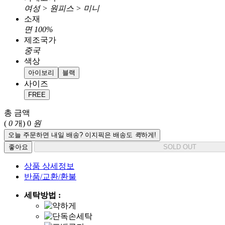
여성 > 원피스 > 미니
소재
면 100%
제조국가
중국
색상
아이보리
블랙
사이즈
FREE
총 금액
(
0
개)
0
원
오늘 주문하면 내일 배송? 이지픽은 배송도
퀵
하게!
좋아요
SOLD OUT
상품 상세정보
반품/교환/환불
세탁방법 :