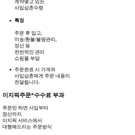
계약맺고 있는
사입삼촌수령
특징
주문 후 입고,
미송/환불/불량관리,
정산 등
전반적인 관리
쇼핑몰 부담
주문완료 시 가게와
사입삼촌에게 주문 내용이
전달됩니다.
이지픽주문
*수수료 부과
주문만 하면 사입부터
정산까지
이지픽 서비스에서
대행해드리는 주문방식