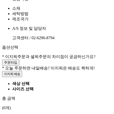
소재
세탁방법
제조국가
A/S 정보 및 담당자
고객센터 / 02-6296-8794
옵션선택
* 이지픽주문과 셀픽주문의 차이점이 궁금하신가요?
주문타입
* 오늘 주문하면 내일배송? 이지픽은 배송도 퀵하게!
이지픽 배송
색상 선택
사이즈 선택
총 금액
(
0
개)