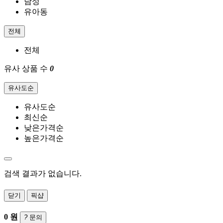
남성
유아동
전체
전체
유사 상품 수
0
유사도순
유사도순
최신순
낮은가격순
높은가격순
검색 결과가 없습니다.
닫기
픽샵
0
원
?
문의