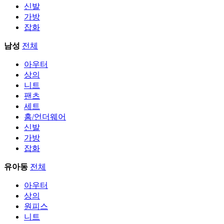
신발
가방
잡화
남성
전체
아우터
상의
니트
팬츠
세트
홈/언더웨어
신발
가방
잡화
유아동
전체
아우터
상의
원피스
니트