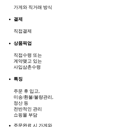
가게와 직거래 방식
결제
직접결제
상품픽업
직접수령 또는
계약맺고 있는
사입삼촌수령
특징
주문 후 입고,
미송/환불/불량관리,
정산 등
전반적인 관리
쇼핑몰 부담
주문완료 시 가게와