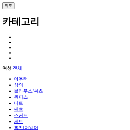
뒤로
카테고리
여성
전체
아우터
상의
블라우스/셔츠
원피스
니트
팬츠
스커트
세트
홈/언더웨어