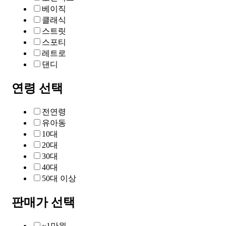
베이직
클래식
스트릿
스포티
레트로
댄디
연령 선택
전연령
유아동
10대
20대
30대
40대
50대 이상
판매가 선택
~1만원