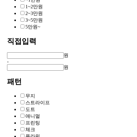
1~2만원
2~3만원
3~5만원
5만원~
직접입력
원
-
원
패턴
무지
스트라이프
도트
애니멀
프린팅
체크
플라워