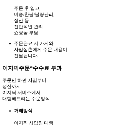
주문 후 입고,
미송/환불/불량관리,
정산 등
전반적인 관리
쇼핑몰 부담
주문완료 시 가게와
사입삼촌에게 주문 내용이
전달됩니다.
이지픽주문
*수수료 부과
주문만 하면 사입부터
정산까지
이지픽 서비스에서
대행해드리는 주문방식
거래방식
이지픽 사입팀 대행