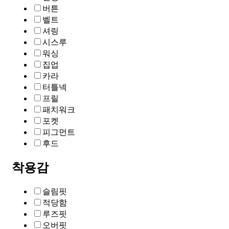
버튼
벨트
셔링
시스루
워싱
집업
카라
터틀넥
프릴
패치워크
포켓
피그먼트
후드
착용감
슬림핏
적당함
루즈핏
오버핏