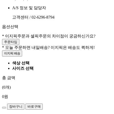
A/S 정보 및 담당자
고객센터 / 02-6296-8794
옵션선택
* 이지픽주문과 셀픽주문의 차이점이 궁금하신가요?
주문타입
* 오늘 주문하면 내일배송? 이지픽은 배송도 퀵하게!
이지픽 배송
색상 선택
사이즈 선택
총 금액
(
0
개)
0
원
장바구니
바로구매