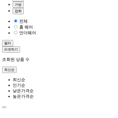
가방
잡화
전체
홈 웨어
언더웨어
필터
리셋하기
조회된 상품 수
최신순
최신순
인기순
낮은가격순
높은가격순