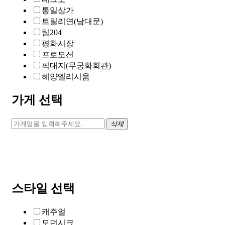
통일상가
트릴리연(남대문)
팀204
평화시장
프로모션
픽대지(무궁화회관)
혜양엘리시움
가게 선택
삭제
스타일 선택
캐주얼
모던시크