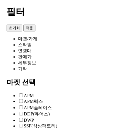
필터
초기화
적용
마켓/가게
스타일
연령대
판매가
세부정보
기타
마켓 선택
APM
APM럭스
APM플레이스
DDP(유어스)
DWP
SSF(상상팩토리)