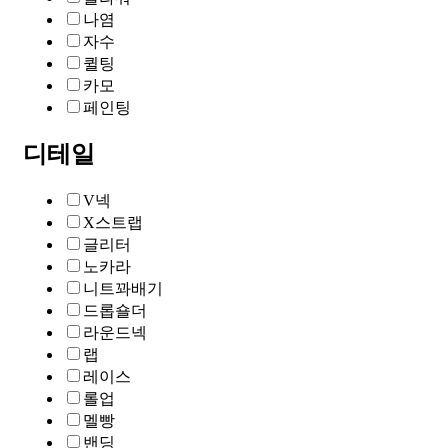
나염
자수
퀼팅
카모
페인팅
디테일
V넥
X스트랩
글리터
노카라
니트꽈배기
드롭숄더
라운드넥
랩
레이스
롤업
멜빵
밴딩