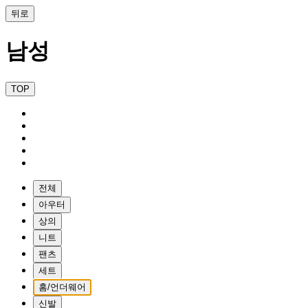
뒤로
남성
TOP
전체
아우터
상의
니트
팬츠
세트
홈/언더웨어
신발