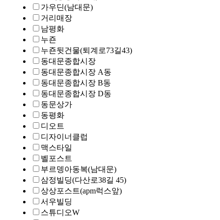
가우딘(남대문)
거리매장
남평화
누죤
누죤뒷건물(퇴계로73길43)
동대문종합시장
동대문종합시장 A동
동대문종합시장 B동
동대문종합시장 D동
동문상가
동평화
디오트
디자이너클럽
맥스타일
벨포스트
부르뎅아동복(남대문)
삼정빌딩(다산로38길 45)
상상포스트(apm럭스앞)
서우빌딩
스튜디오W