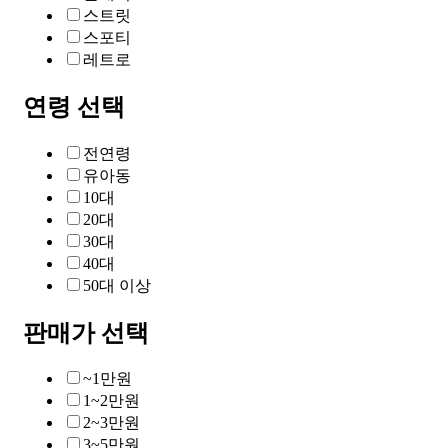
스트릿
스포티
레트로
연령 선택
전연령
유아동
10대
20대
30대
40대
50대 이상
판매가 선택
~1만원
1~2만원
2~3만원
3~5만원