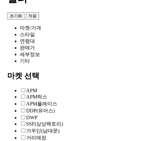
초기화
적용
마켓/가게
스타일
연령대
판매가
세부정보
기타
마켓 선택
APM
APM럭스
APM플레이스
DDP(유어스)
DWP
SSF(상상팩토리)
가우딘(남대문)
거리매장