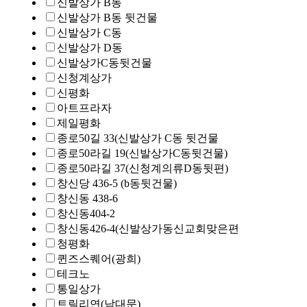
신발상가 B동
신발상가 B동 뒷건물
신발상가 C동
신발상가 D동
신발상가C동뒷건물
신청계상가
신평화
아트프라자
제일평화
종로50길 33(신발상가 C동 뒷건물
종로50라길 19(신발상가C동뒷건물)
종로50라길 37(신청계의류D동뒷편)
창신당 436-5 (b동뒷건물)
창신동 438-6
창신동404-2
창신동426-4(신발상가동신교회맞은편
청평화
퀸즈스퀘어(광희)
테크노
통일상가
트릴리연(남대문)