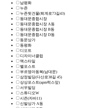
남평화
누죤
누죤뒷건물(퇴계로73길43)
동대문종합시장
동대문종합시장 A동
동대문종합시장 B동
동대문종합시장 D동
동문상가
동평화
디오트
디자이너클럽
맥스타일
벨포스트
부르뎅아동복(남대문)
삼정빌딩(다산로38길 45)
상상포스트(apm럭스앞)
서우빌딩
스튜디오W
시즌(자바11)
신발상가 A동