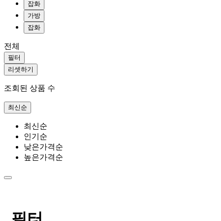
잡화
가방
잡화
전체
필터
리셋하기
조회된 상품 수
최신순
최신순
인기순
낮은가격순
높은가격순
필터