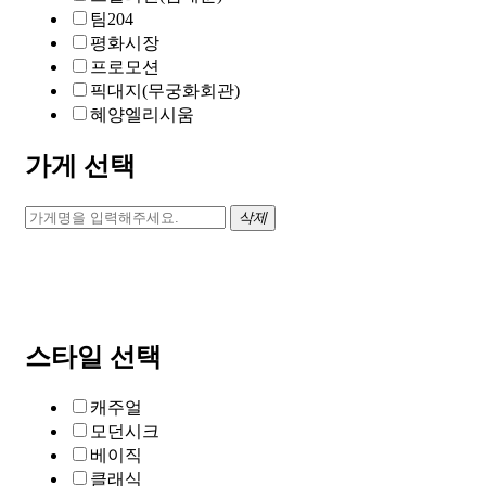
팀204
평화시장
프로모션
픽대지(무궁화회관)
혜양엘리시움
가게 선택
삭제
스타일 선택
캐주얼
모던시크
베이직
클래식