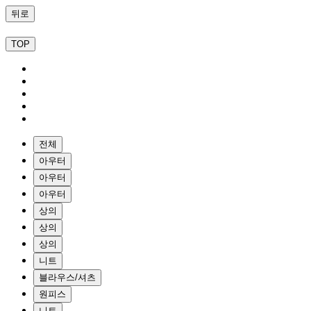
뒤로
TOP
전체
아우터
아우터
아우터
상의
상의
상의
니트
블라우스/셔츠
원피스
니트