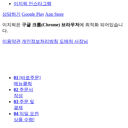
이지픽 인스타그램
상담하기
Google Play
App Store
이지픽은
구글 크롬(Chrome) 브라우저
에 최적화 되어있습니
다.
이용약관
개인정보처리방침
도매처 사장님
01
[바로주문]
메뉴클릭
02
주문서
작성
03
주문 및
결제
04
익일 오전
상품 수령!