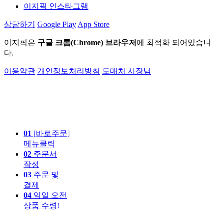
이지픽 인스타그램
상담하기
Google Play
App Store
이지픽은
구글 크롬(Chrome) 브라우저
에 최적화 되어있습니
다.
이용약관
개인정보처리방침
도매처 사장님
01
[바로주문]
메뉴클릭
02
주문서
작성
03
주문 및
결제
04
익일 오전
상품 수령!