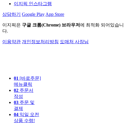
이지픽 인스타그램
상담하기
Google Play
App Store
이지픽은
구글 크롬(Chrome) 브라우저
에 최적화 되어있습니
다.
이용약관
개인정보처리방침
도매처 사장님
01
[바로주문]
메뉴클릭
02
주문서
작성
03
주문 및
결제
04
익일 오전
상품 수령!