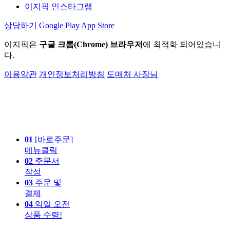
이지픽 인스타그램
상담하기
Google Play
App Store
이지픽은
구글 크롬(Chrome) 브라우저
에 최적화 되어있습니
다.
이용약관
개인정보처리방침
도매처 사장님
01
[바로주문]
메뉴클릭
02
주문서
작성
03
주문 및
결제
04
익일 오전
상품 수령!