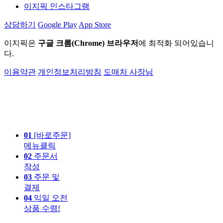
이지픽 인스타그램
상담하기
Google Play
App Store
이지픽은
구글 크롬(Chrome) 브라우저
에 최적화 되어있습니
다.
이용약관
개인정보처리방침
도매처 사장님
01
[바로주문]
메뉴클릭
02
주문서
작성
03
주문 및
결제
04
익일 오전
상품 수령!