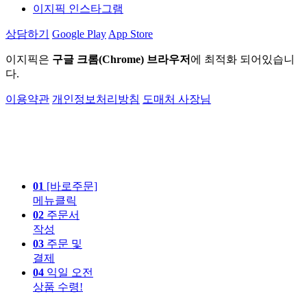
이지픽 인스타그램
상담하기
Google Play
App Store
이지픽은
구글 크롬(Chrome) 브라우저
에 최적화 되어있습니
다.
이용약관
개인정보처리방침
도매처 사장님
01
[바로주문]
메뉴클릭
02
주문서
작성
03
주문 및
결제
04
익일 오전
상품 수령!