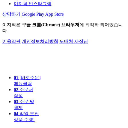
이지픽 인스타그램
상담하기
Google Play
App Store
이지픽은
구글 크롬(Chrome) 브라우저
에 최적화 되어있습니
다.
이용약관
개인정보처리방침
도매처 사장님
01
[바로주문]
메뉴클릭
02
주문서
작성
03
주문 및
결제
04
익일 오전
상품 수령!