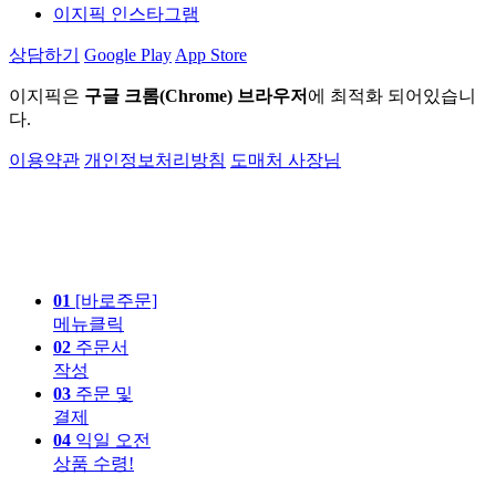
이지픽 인스타그램
상담하기
Google Play
App Store
이지픽은
구글 크롬(Chrome) 브라우저
에 최적화 되어있습니
다.
이용약관
개인정보처리방침
도매처 사장님
01
[바로주문]
메뉴클릭
02
주문서
작성
03
주문 및
결제
04
익일 오전
상품 수령!