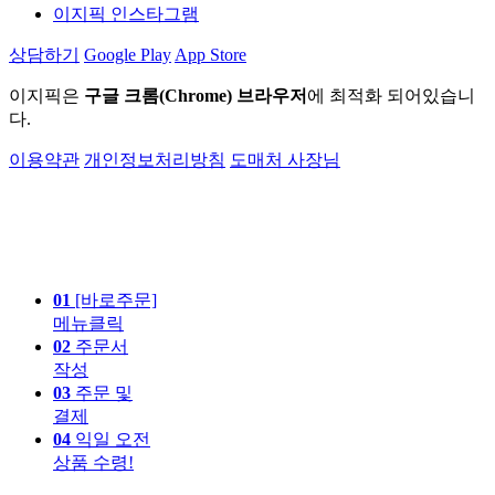
이지픽 인스타그램
상담하기
Google Play
App Store
이지픽은
구글 크롬(Chrome) 브라우저
에 최적화 되어있습니
다.
이용약관
개인정보처리방침
도매처 사장님
01
[바로주문]
메뉴클릭
02
주문서
작성
03
주문 및
결제
04
익일 오전
상품 수령!