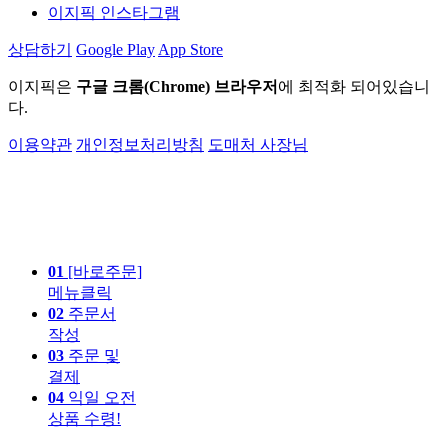
이지픽 인스타그램
상담하기
Google Play
App Store
이지픽은
구글 크롬(Chrome) 브라우저
에 최적화 되어있습니
다.
이용약관
개인정보처리방침
도매처 사장님
01
[바로주문]
메뉴클릭
02
주문서
작성
03
주문 및
결제
04
익일 오전
상품 수령!