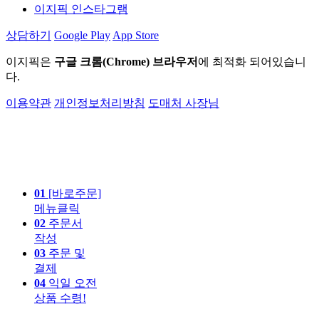
이지픽 인스타그램
상담하기
Google Play
App Store
이지픽은
구글 크롬(Chrome) 브라우저
에 최적화 되어있습니
다.
이용약관
개인정보처리방침
도매처 사장님
01
[바로주문]
메뉴클릭
02
주문서
작성
03
주문 및
결제
04
익일 오전
상품 수령!