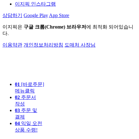
이지픽 인스타그램
상담하기
Google Play
App Store
이지픽은
구글 크롬(Chrome) 브라우저
에 최적화 되어있습니
다.
이용약관
개인정보처리방침
도매처 사장님
01
[바로주문]
메뉴클릭
02
주문서
작성
03
주문 및
결제
04
익일 오전
상품 수령!