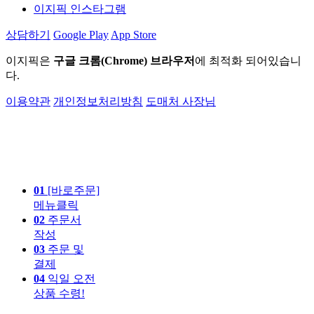
이지픽 인스타그램
상담하기
Google Play
App Store
이지픽은
구글 크롬(Chrome) 브라우저
에 최적화 되어있습니
다.
이용약관
개인정보처리방침
도매처 사장님
01
[바로주문]
메뉴클릭
02
주문서
작성
03
주문 및
결제
04
익일 오전
상품 수령!