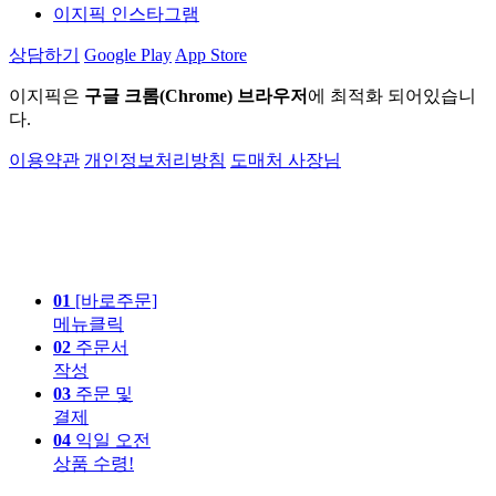
이지픽 인스타그램
상담하기
Google Play
App Store
이지픽은
구글 크롬(Chrome) 브라우저
에 최적화 되어있습니
다.
이용약관
개인정보처리방침
도매처 사장님
01
[바로주문]
메뉴클릭
02
주문서
작성
03
주문 및
결제
04
익일 오전
상품 수령!