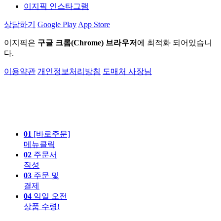
이지픽 인스타그램
상담하기
Google Play
App Store
이지픽은
구글 크롬(Chrome) 브라우저
에 최적화 되어있습니
다.
이용약관
개인정보처리방침
도매처 사장님
01
[바로주문]
메뉴클릭
02
주문서
작성
03
주문 및
결제
04
익일 오전
상품 수령!