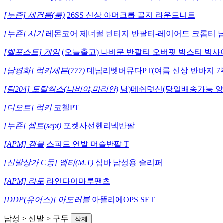
[누죤] 세컨룸(룸)
26SS 신상 아머크롭 골지 라운드니트
[누죤] 시기
레몬코어 제너럴 빈티지 반팔티-레이어드 크롭티 
[벨포스트] 게임
(오늘출고) 나비문 반팔티 오버핏 박스티 빅사
[남평화] 럭키세븐(777)
데님리벳버뮤다PT(여름 신상 반바지 7
[팀204] 토탈싹스(나비야,마리안)
남)메쉬덧신(당일배송가능 
[디오트] 럭키
코첼PT
[누죤] 셉트(sept)
포켓사선헨리넥반팔
[APM] 갬블
스피드 언발 머슬반팔 T
[신발상가 C동] 엠티(M.T)
심바 남성용 슬리퍼
[APM] 라토
라인다이마루팬츠
[DDP(유어스)] 아도러블
아뜰리에OPS SET
남성 > 신발 > 구두
삭제