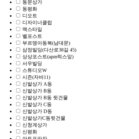
동문상가
동평화
디오트
디자이너클럽
맥스타일
벨포스트
부르뎅아동복(남대문)
삼정빌딩(다산로38길 45)
상상포스트(apm럭스앞)
서우빌딩
스튜디오W
시즌(자바11)
신발상가 A동
신발상가 B동
신발상가 B동 뒷건물
신발상가 C동
신발상가 D동
신발상가C동뒷건물
신청계상가
신평화
아트프라자