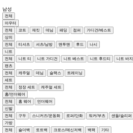
남성
전체
아우터
전체
코트
재킷
데님
패딩
점퍼
가디건/베스트
상의
전체
티셔츠
셔츠/남방
맨투맨
후드
나시
니트
전체
니트 티
니트 가디건
니트 베스트
니트 후드티
니트 바지
팬츠
전체
캐주얼
데님
슬랙스
트레이닝
세트
전체
정장 세트
캐주얼 세트
홈/언더웨어
전체
홈 웨어
언더웨어
신발
전체
구두
스니커즈/운동화
로퍼/단화
워커/부츠
샌들/슬리퍼
가방
전체
숄더백
토트백
크로스/메신저백
백팩
기타