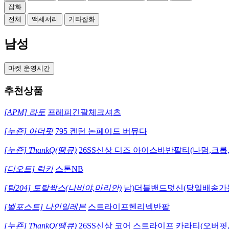
잡화
전체
액세서리
기타잡화
남성
마켓 운영시간
추천상품
[APM] 라토
프레피긴팔체크셔츠
[누죤] 아더핏
795 켄턴 논페이드 버뮤다
[누죤] ThankQ(땡큐)
26SS신상 디즈 아이스바반팔티(나몀,크롭
[디오트] 럭키
스톤NB
[팀204] 토탈싹스(나비야,마리안)
남)더블밴드덧신(당일배송가
[벨포스트] 나인일레븐
스트라이프헨리넥반팔
[누죤] ThankQ(땡큐)
26SS신상 코어 스트라이프 카라티(오버핏