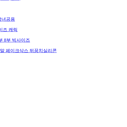
남녀공용
이즈 캐릭
부 8부 빅사이즈
양말 페이크삭스 뒤꿈치실리콘