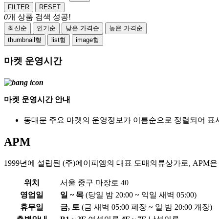
FILTER
RESET
0
개 상품 검색 성공!
최신순
인기순
낮은 가격순
높은 가격순
thumbnail형
list형
image형
마켓 운영시간
마켓 운영시간 안내
동대문 주요 마켓의 운영정보가 이름순으로 정렬되어 표
APM
1999년에 설립된 (주)에이피엠의 대표 도매의류상가로, APM은 
위치
서울 중구 마장로 40
영업일
일 ~ 목
(당일 밤 20:00 ~ 익일 새벽 05:00)
휴무일
금, 토
(금 새벽 05:00 폐장 ~ 일 밤 20:00 개장)