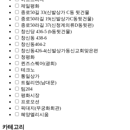
제일평화
종로50길 33(신발상가 C동 뒷건물
종로50라길 19(신발상가C동뒷건물)
종로50라길 37(신청계의류D동뒷편)
창신당 436-5 (b동뒷건물)
창신동 438-6
창신동404-2
창신동426-4(신발상가동신교회맞은편
청평화
퀸즈스퀘어(광희)
테크노
통일상가
트릴리연(남대문)
팀204
평화시장
프로모션
픽대지(무궁화회관)
혜양엘리시움
카테고리