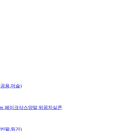
,공용,머슬)
능 페이크삭스양말 뒤꿈치실콘
,반팔,링거)