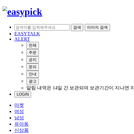
검색
이미지 검색
EASYTALK
ALERT
전체
주문
공지
문의
안내
광고
알림 내역은 14일 간 보관되며 보관기간이 지나면 
LOGIN
마켓
여성
남성
유아동
신상품