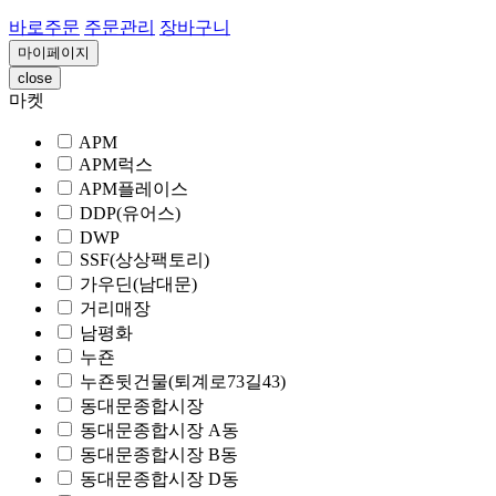
바로주문
주문관리
장바구니
마이페이지
close
마켓
APM
APM럭스
APM플레이스
DDP(유어스)
DWP
SSF(상상팩토리)
가우딘(남대문)
거리매장
남평화
누죤
누죤뒷건물(퇴계로73길43)
동대문종합시장
동대문종합시장 A동
동대문종합시장 B동
동대문종합시장 D동