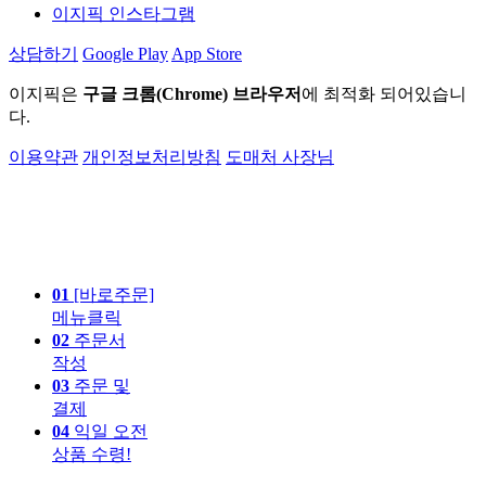
이지픽 인스타그램
상담하기
Google Play
App Store
이지픽은
구글 크롬(Chrome) 브라우저
에 최적화 되어있습니
다.
이용약관
개인정보처리방침
도매처 사장님
01
[바로주문]
메뉴클릭
02
주문서
작성
03
주문 및
결제
04
익일 오전
상품 수령!