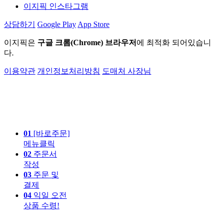
이지픽 인스타그램
상담하기
Google Play
App Store
이지픽은
구글 크롬(Chrome) 브라우저
에 최적화 되어있습니
다.
이용약관
개인정보처리방침
도매처 사장님
01
[바로주문]
메뉴클릭
02
주문서
작성
03
주문 및
결제
04
익일 오전
상품 수령!