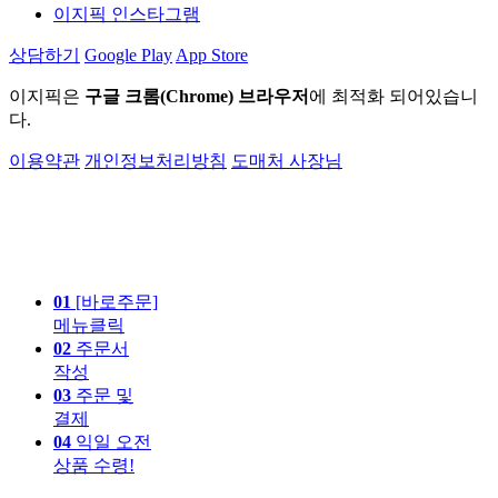
이지픽 인스타그램
상담하기
Google Play
App Store
이지픽은
구글 크롬(Chrome) 브라우저
에 최적화 되어있습니
다.
이용약관
개인정보처리방침
도매처 사장님
01
[바로주문]
메뉴클릭
02
주문서
작성
03
주문 및
결제
04
익일 오전
상품 수령!