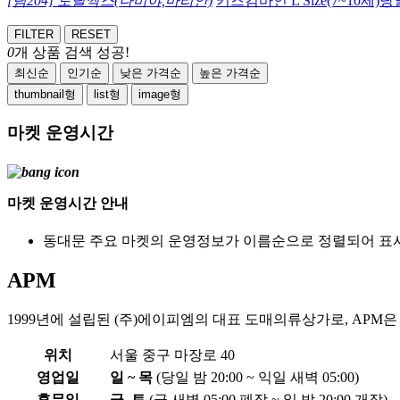
[팀204] 토탈싹스(나비야,마리안)
키즈컴바인 L Size(7~10
FILTER
RESET
0
개 상품 검색 성공!
최신순
인기순
낮은 가격순
높은 가격순
thumbnail형
list형
image형
마켓 운영시간
마켓 운영시간 안내
동대문 주요 마켓의 운영정보가 이름순으로 정렬되어 표
APM
1999년에 설립된 (주)에이피엠의 대표 도매의류상가로, APM은 
위치
서울 중구 마장로 40
영업일
일 ~ 목
(당일 밤 20:00 ~ 익일 새벽 05:00)
휴무일
금, 토
(금 새벽 05:00 폐장 ~ 일 밤 20:00 개장)