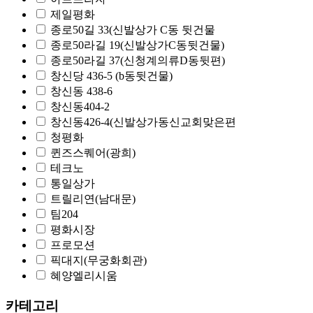
제일평화
종로50길 33(신발상가 C동 뒷건물
종로50라길 19(신발상가C동뒷건물)
종로50라길 37(신청계의류D동뒷편)
창신당 436-5 (b동뒷건물)
창신동 438-6
창신동404-2
창신동426-4(신발상가동신교회맞은편
청평화
퀸즈스퀘어(광희)
테크노
통일상가
트릴리연(남대문)
팀204
평화시장
프로모션
픽대지(무궁화회관)
혜양엘리시움
카테고리