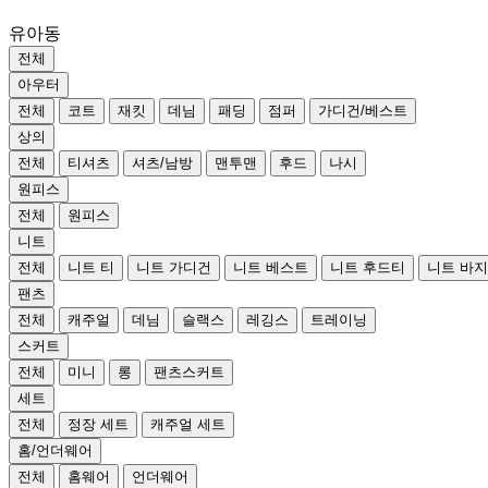
유아동
전체
아우터
전체
코트
재킷
데님
패딩
점퍼
가디건/베스트
상의
전체
티셔츠
셔츠/남방
맨투맨
후드
나시
원피스
전체
원피스
니트
전체
니트 티
니트 가디건
니트 베스트
니트 후드티
니트 바지
팬츠
전체
캐주얼
데님
슬랙스
레깅스
트레이닝
스커트
전체
미니
롱
팬츠스커트
세트
전체
정장 세트
캐주얼 세트
홈/언더웨어
전체
홈웨어
언더웨어