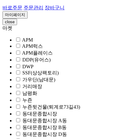
바로주문
주문관리
장바구니
마이페이지
close
마켓
APM
APM럭스
APM플레이스
DDP(유어스)
DWP
SSF(상상팩토리)
가우딘(남대문)
거리매장
남평화
누죤
누죤뒷건물(퇴계로73길43)
동대문종합시장
동대문종합시장 A동
동대문종합시장 B동
동대문종합시장 D동