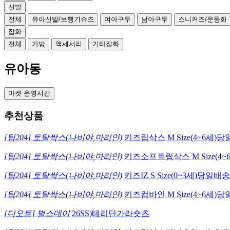
신발
전체
유아신발/보행기슈즈
여아구두
남아구두
스니커즈/운동화
잡화
전체
가방
액세서리
기타잡화
유아동
마켓 운영시간
추천상품
[팀204] 토탈싹스(나비야,마리안)
키즈립삭스 M Size(4~6세
[팀204] 토탈싹스(나비야,마리안)
키즈소프트립삭스 M Size(4
[팀204] 토탈싹스(나비야,마리안)
키즈IZ S Size(0~3세)당
[팀204] 토탈싹스(나비야,마리안)
키즈컴바인 M Size(4~6세
[디오트] 벌스데이
26SS)테리단가라숏츠