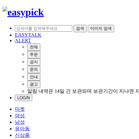
검색
이미지 검색
EASYTALK
ALERT
전체
주문
공지
문의
안내
광고
알림 내역은 14일 간 보관되며 보관기간이 지나면 
LOGIN
마켓
여성
남성
유아동
신상품