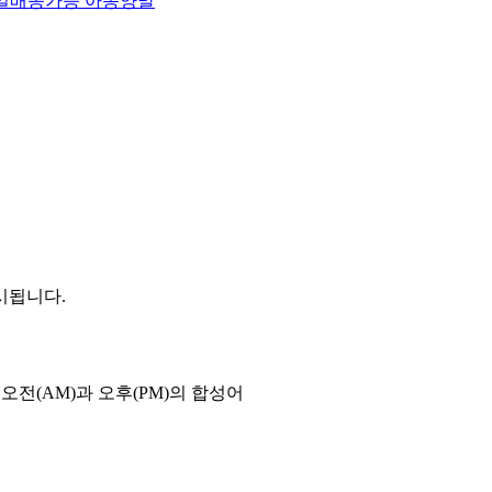
세)당일배송가능 아동양말
시됩니다.
오전(AM)과 오후(PM)의 합성어