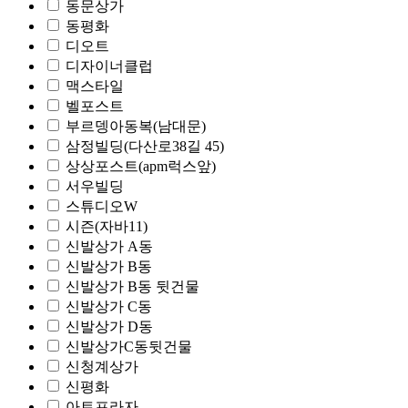
동문상가
동평화
디오트
디자이너클럽
맥스타일
벨포스트
부르뎅아동복(남대문)
삼정빌딩(다산로38길 45)
상상포스트(apm럭스앞)
서우빌딩
스튜디오W
시즌(자바11)
신발상가 A동
신발상가 B동
신발상가 B동 뒷건물
신발상가 C동
신발상가 D동
신발상가C동뒷건물
신청계상가
신평화
아트프라자