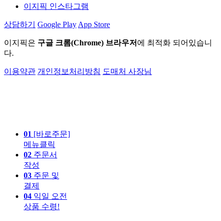
이지픽 인스타그램
상담하기
Google Play
App Store
이지픽은
구글 크롬(Chrome) 브라우저
에 최적화 되어있습니
다.
이용약관
개인정보처리방침
도매처 사장님
01
[바로주문]
메뉴클릭
02
주문서
작성
03
주문 및
결제
04
익일 오전
상품 수령!