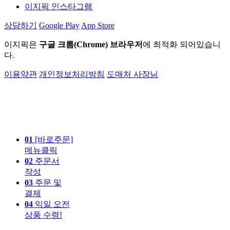
이지픽 인스타그램
상담하기
Google Play
App Store
이지픽은
구글 크롬(Chrome) 브라우저
에 최적화 되어있습니
다.
이용약관
개인정보처리방침
도매처 사장님
01
[바로주문]
메뉴클릭
02
주문서
작성
03
주문 및
결제
04
익일 오전
상품 수령!