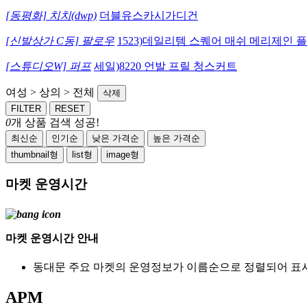
[동평화] 치치(dwp)
더블유스카시가디건
[신발상가 C동] 팔로우
1523)데일리템 스퀘어 매쉬 메리제인 플
[스튜디오W] 퍼프
세일)8220 언발 프릴 청스커트
여성 > 상의 > 전체
삭제
FILTER
RESET
0
개 상품 검색 성공!
최신순
인기순
낮은 가격순
높은 가격순
thumbnail형
list형
image형
마켓 운영시간
마켓 운영시간 안내
동대문 주요 마켓의 운영정보가 이름순으로 정렬되어 표
APM