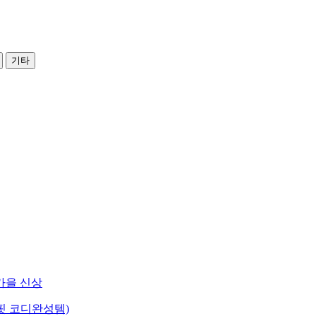
기타
가을 신상
핏 코디완성템)