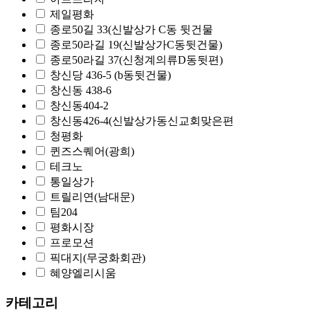
제일평화
종로50길 33(신발상가 C동 뒷건물
종로50라길 19(신발상가C동뒷건물)
종로50라길 37(신청계의류D동뒷편)
창신당 436-5 (b동뒷건물)
창신동 438-6
창신동404-2
창신동426-4(신발상가동신교회맞은편
청평화
퀸즈스퀘어(광희)
테크노
통일상가
트릴리연(남대문)
팀204
평화시장
프로모션
픽대지(무궁화회관)
혜양엘리시움
카테고리