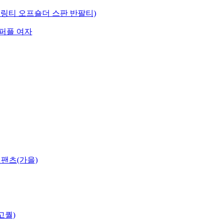
링티 오프숄더 스판 반팔티)
드,퍼플 여자
 팬츠(가을)
고퀄)