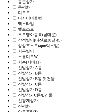
동문상가
동평화
디오트
디자이너클럽
맥스타일
벨포스트
부르뎅아동복(남대문)
삼정빌딩(다산로38길 45)
상상포스트(apm럭스앞)
서우빌딩
스튜디오W
시즌(자바11)
신발상가 A동
신발상가 B동
신발상가 B동 뒷건물
신발상가 C동
신발상가 D동
신발상가C동뒷건물
신청계상가
신평화
아트프라자