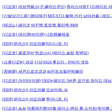
[디오트] 러브앤펄스(구.블러드무드)
츄러스셔링T (드레이프 셔
[신발상가 C동] 엠티(M.T)
MIT-S713 블랙,카키 남여커플 / 레
[테크노] 페이즈
버킨백 토트백 젤리백 9909
[디오트] 데이원(비더원)
니트랩볼레로
[DDP(유어스)] 아도러블
타디니트. 티
[디오트] 팔로우비
하코나시 (레이스 슬립 뒷밴딩)
[스튜디오W] 퍼프
신상)1024 후드티 - 반바지 셋트
[청평화] 세컨드로즈코코
do민트프릴핀턱블라
[디오트] 아이티(이엠)
5302논페이드 5버튼 포인트 와이드 데님
[DDP(유어스)] 아도러블
오브마JK. bl
[DDP(유어스)] 아도러블
투야니트. 티
[디오트] 늠늠
여름재진행)아벨 레이스 밴딩 롱 스커트(핏이쁨,