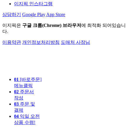
이지픽 인스타그램
상담하기
Google Play
App Store
이지픽은
구글 크롬(Chrome) 브라우저
에 최적화 되어있습니
다.
이용약관
개인정보처리방침
도매처 사장님
01
[바로주문]
메뉴클릭
02
주문서
작성
03
주문 및
결제
04
익일 오전
상품 수령!