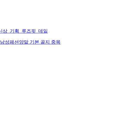
신상_기획_루즈핏_데일
남성패션양말 기본 골지 중목