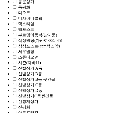
동문상가
동평화
디오트
디자이너클럽
맥스타일
벨포스트
부르뎅아동복(남대문)
삼정빌딩(다산로38길 45)
상상포스트(apm럭스앞)
서우빌딩
스튜디오W
시즌(자바11)
신발상가 A동
신발상가 B동
신발상가 B동 뒷건물
신발상가 C동
신발상가 D동
신발상가C동뒷건물
신청계상가
신평화
아트프라자