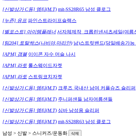
[신발상가 C동] 엠티(M.T)
mit-SS28R65 남성 클로그
[누죤] 유프
파인스트라이프슬랙스
[벨포스트] 아이템플래너
서자체제작_크롭린넨셔츠세일(여름
[팀204] 토탈싹스(나비야,마리안)
남)스트릿밴드(당일배송가능 
[APM] 갬블
이이콘 자수 머슬 나시
[APM] 라토
롤스웨이드자켓
[APM] 라토
스트링코치자켓
[신발상가 C동] 엠티(M.T)
크루즈 국내산 남여 커플슈즈 슬리퍼
[신발상가 C동] 엠티(M.T)
주니퍼샌들 남자여름샌들
[신발상가 C동] 엠티(M.T)
심바 남성용 슬리퍼
[신발상가 C동] 엠티(M.T)
mit-SS28R63 남성 클로그
남성 > 신발 > 스니커즈/운동화
삭제