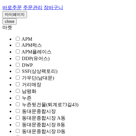
바로주문
주문관리
장바구니
마이페이지
close
마켓
APM
APM럭스
APM플레이스
DDP(유어스)
DWP
SSF(상상팩토리)
가우딘(남대문)
거리매장
남평화
누죤
누죤뒷건물(퇴계로73길43)
동대문종합시장
동대문종합시장 A동
동대문종합시장 B동
동대문종합시장 D동