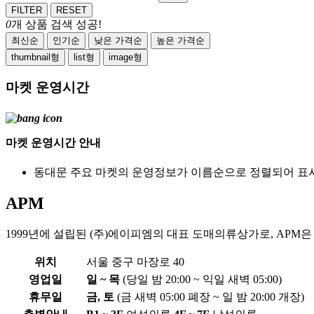
FILTER
RESET
0
개 상품 검색 성공!
최신순
인기순
낮은 가격순
높은 가격순
thumbnail형
list형
image형
마켓 운영시간
마켓 운영시간 안내
동대문 주요 마켓의 운영정보가 이름순으로 정렬되어 표
APM
1999년에 설립된 (주)에이피엠의 대표 도매의류상가로, APM은 
위치
서울 중구 마장로 40
영업일
일 ~ 목
(당일 밤 20:00 ~ 익일 새벽 05:00)
휴무일
금, 토
(금 새벽 05:00 폐장 ~ 일 밤 20:00 개장)