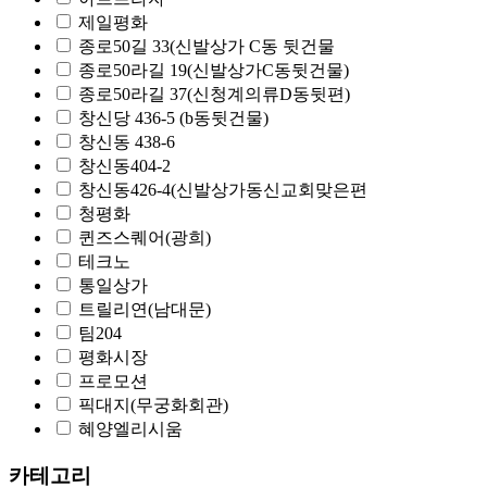
제일평화
종로50길 33(신발상가 C동 뒷건물
종로50라길 19(신발상가C동뒷건물)
종로50라길 37(신청계의류D동뒷편)
창신당 436-5 (b동뒷건물)
창신동 438-6
창신동404-2
창신동426-4(신발상가동신교회맞은편
청평화
퀸즈스퀘어(광희)
테크노
통일상가
트릴리연(남대문)
팀204
평화시장
프로모션
픽대지(무궁화회관)
혜양엘리시움
카테고리