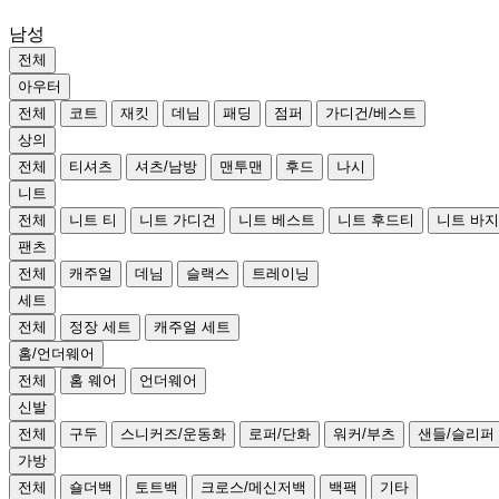
남성
전체
아우터
전체
코트
재킷
데님
패딩
점퍼
가디건/베스트
상의
전체
티셔츠
셔츠/남방
맨투맨
후드
나시
니트
전체
니트 티
니트 가디건
니트 베스트
니트 후드티
니트 바지
팬츠
전체
캐주얼
데님
슬랙스
트레이닝
세트
전체
정장 세트
캐주얼 세트
홈/언더웨어
전체
홈 웨어
언더웨어
신발
전체
구두
스니커즈/운동화
로퍼/단화
워커/부츠
샌들/슬리퍼
가방
전체
숄더백
토트백
크로스/메신저백
백팩
기타