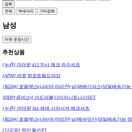
잡화
전체
액세서리
기타잡화
남성
마켓 운영시간
추천상품
[누죤] 아더핏
413 까사 체크 자수셔츠
[APM] 라토
컴포트필드야상
[팀204] 토탈싹스(나비야,마리안)
남)꽈배기삭스(당일배송가능 
[DDP(유어스)] 아도러블
다이아니트나시SET
[누죤] 아더핏
341 재재 시어서커 체크셔츠
[팀204] 토탈싹스(나비야,마리안)
남)메쉬덧신(당일배송가능 
[디오트] 럭키
펄슨PT