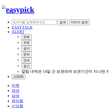
검색
이미지 검색
EASYTALK
ALERT
전체
주문
공지
문의
안내
광고
알림 내역은 14일 간 보관되며 보관기간이 지나면 
LOGIN
마켓
여성
남성
유아동
신상품