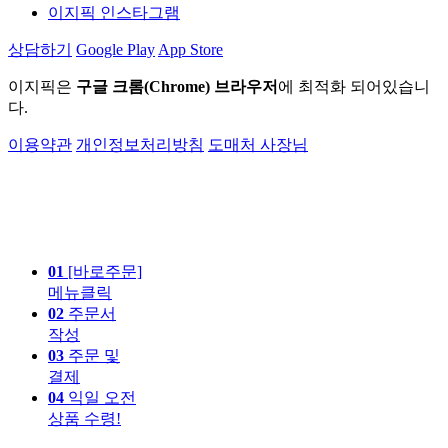
이지픽 인스타그램
상담하기
Google Play
App Store
이지픽은
구글 크롬(Chrome) 브라우저
에 최적화 되어있습니
다.
이용약관
개인정보처리방침
도매처 사장님
01
[바로주문]
메뉴클릭
02
주문서
작성
03
주문 및
결제
04
익일 오전
상품 수령!