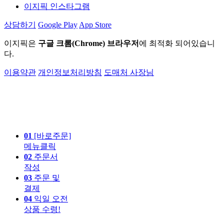
이지픽 인스타그램
상담하기
Google Play
App Store
이지픽은
구글 크롬(Chrome) 브라우저
에 최적화 되어있습니
다.
이용약관
개인정보처리방침
도매처 사장님
01
[바로주문]
메뉴클릭
02
주문서
작성
03
주문 및
결제
04
익일 오전
상품 수령!