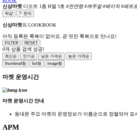
BOOK
신상마켓
디오트 1층 H열 5호
#전연령 #캐주얼 #베이직 #레트로
픽샵
?
문의
신상마켓
의 LOOKBOOK
아직 등록된 룩북이 없어요. 곧 멋진 룩북으로 만나요!
FILTER
RESET
0
개 상품 검색 성공!
최신순
인기순
낮은 가격순
높은 가격순
thumbnail형
list형
image형
마켓 운영시간
마켓 운영시간 안내
동대문 주요 마켓의 운영정보가 이름순으로 정렬되어 표
APM