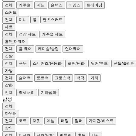
전체
캐주얼
데님
슬랙스
레깅스
트레이닝
스커트
전체
미니
롱
팬츠스커트
세트
전체
정장 세트
캐주얼 세트
홈/언더웨어
전체
홈 웨어
캐미솔/슬립
언더웨어
신발
전체
구두
스니커즈/운동화
로퍼/단화
워커/부츠
샌들/슬리퍼
가방
전체
숄더백
토트백
크로스백
백팩
기타
잡화
전체
액세서리
기타잡화
남성
전체
아우터
전체
코트
재킷
데님
패딩
점퍼
가디건/베스트
상의
전체
티셔츠
셔츠/남방
맨투맨
후드
나시