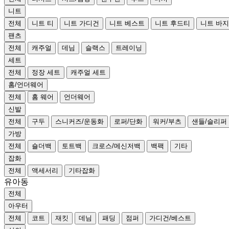
니트
전체
니트 티
니트 가디건
니트 베스트
니트 후드티
니트 바지
팬츠
전체
캐주얼
데님
슬랙스
트레이닝
세트
전체
정장 세트
캐주얼 세트
홈/언더웨어
전체
홈 웨어
언더웨어
신발
전체
구두
스니커즈/운동화
로퍼/단화
워커/부츠
샌들/슬리퍼
가방
전체
숄더백
토트백
크로스/메신저백
백팩
기타
잡화
전체
액세서리
기타잡화
유아동
전체
아우터
전체
코트
재킷
데님
패딩
점퍼
가디건/베스트