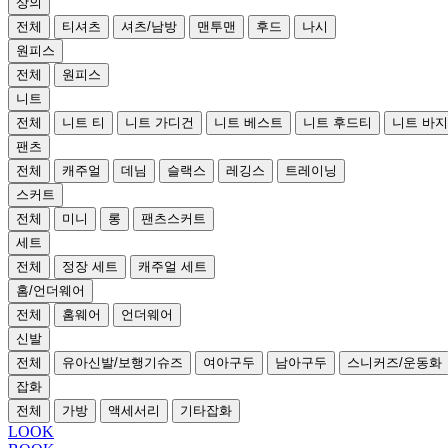
상의
전체
티셔츠
셔츠/남방
맨투맨
후드
나시
원피스
전체
원피스
니트
전체
니트 티
니트 가디건
니트 베스트
니트 후드티
니트 바지
팬츠
전체
캐주얼
데님
슬랙스
레깅스
트레이닝
스커트
전체
미니
롱
팬츠스커트
세트
전체
정장 세트
캐주얼 세트
홈/언더웨어
전체
홈웨어
언더웨어
신발
전체
유아신발/보행기슈즈
여아구두
남아구두
스니커즈/운동화
잡화
전체
가방
액세서리
기타잡화
LOOK