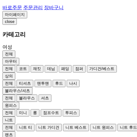
바로주문
주문관리
장바구니
마이페이지
close
카테고리
여성
전체
아우터
전체
코트
재킷
데님
패딩
점퍼
가디건/베스트
상의
전체
티셔츠
맨투맨
후드
나시
블라우스/셔츠
전체
블라우스
셔츠
원피스
전체
미니
롱
점프수트
투피스
니트
전체
니트 티
니트 가디건
니트 베스트
니트 원피스
니트 후
팬츠