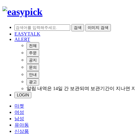
검색
이미지 검색
EASYTALK
ALERT
전체
주문
공지
문의
안내
광고
알림 내역은 14일 간 보관되며 보관기간이 지나면 
LOGIN
마켓
여성
남성
유아동
신상품