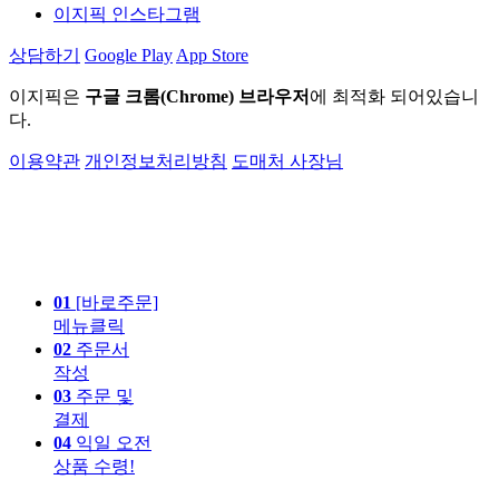
이지픽 인스타그램
상담하기
Google Play
App Store
이지픽은
구글 크롬(Chrome) 브라우저
에 최적화 되어있습니
다.
이용약관
개인정보처리방침
도매처 사장님
01
[바로주문]
메뉴클릭
02
주문서
작성
03
주문 및
결제
04
익일 오전
상품 수령!