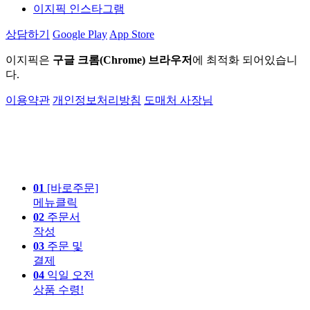
이지픽 인스타그램
상담하기
Google Play
App Store
이지픽은
구글 크롬(Chrome) 브라우저
에 최적화 되어있습니
다.
이용약관
개인정보처리방침
도매처 사장님
01
[바로주문]
메뉴클릭
02
주문서
작성
03
주문 및
결제
04
익일 오전
상품 수령!