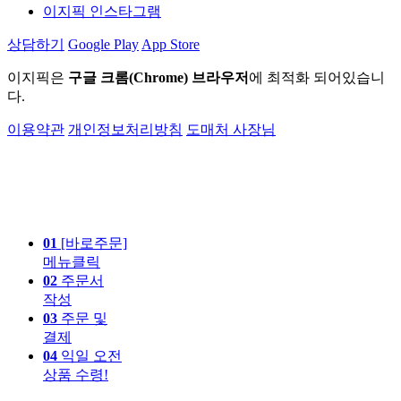
이지픽 인스타그램
상담하기
Google Play
App Store
이지픽은
구글 크롬(Chrome) 브라우저
에 최적화 되어있습니
다.
이용약관
개인정보처리방침
도매처 사장님
01
[바로주문]
메뉴클릭
02
주문서
작성
03
주문 및
결제
04
익일 오전
상품 수령!