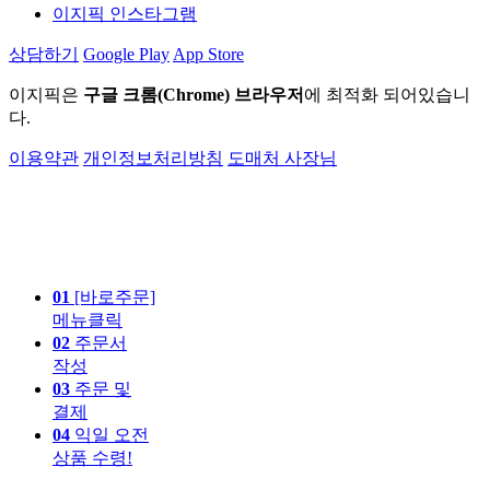
이지픽 인스타그램
상담하기
Google Play
App Store
이지픽은
구글 크롬(Chrome) 브라우저
에 최적화 되어있습니
다.
이용약관
개인정보처리방침
도매처 사장님
01
[바로주문]
메뉴클릭
02
주문서
작성
03
주문 및
결제
04
익일 오전
상품 수령!