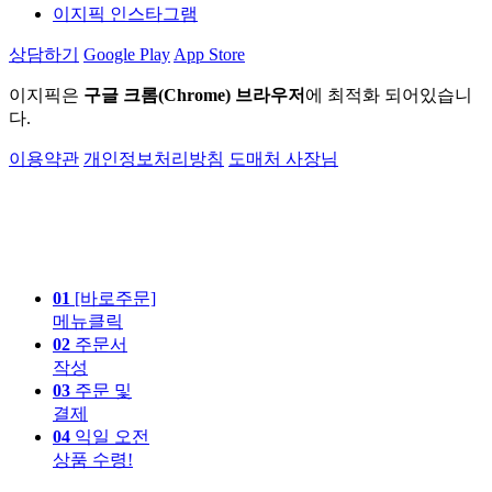
이지픽 인스타그램
상담하기
Google Play
App Store
이지픽은
구글 크롬(Chrome) 브라우저
에 최적화 되어있습니
다.
이용약관
개인정보처리방침
도매처 사장님
01
[바로주문]
메뉴클릭
02
주문서
작성
03
주문 및
결제
04
익일 오전
상품 수령!