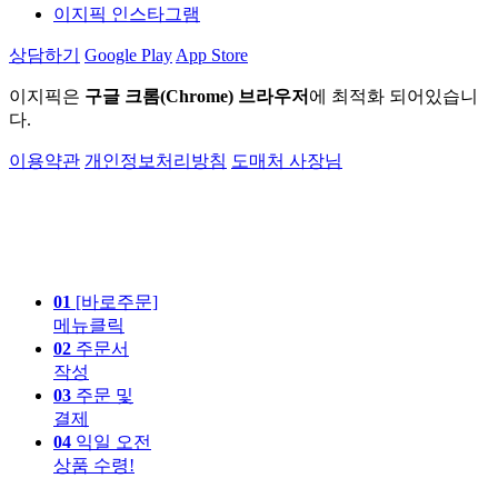
이지픽 인스타그램
상담하기
Google Play
App Store
이지픽은
구글 크롬(Chrome) 브라우저
에 최적화 되어있습니
다.
이용약관
개인정보처리방침
도매처 사장님
01
[바로주문]
메뉴클릭
02
주문서
작성
03
주문 및
결제
04
익일 오전
상품 수령!