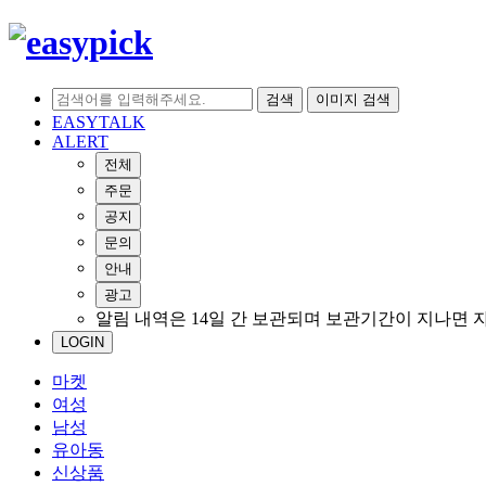
검색
이미지 검색
EASYTALK
ALERT
전체
주문
공지
문의
안내
광고
알림 내역은 14일 간 보관되며 보관기간이 지나면 
LOGIN
마켓
여성
남성
유아동
신상품