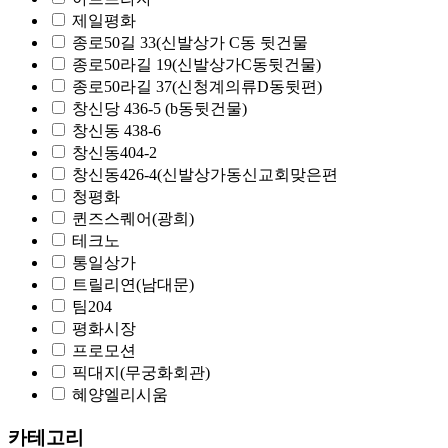
제일평화
종로50길 33(신발상가 C동 뒷건물
종로50라길 19(신발상가C동뒷건물)
종로50라길 37(신청계의류D동뒷편)
창신당 436-5 (b동뒷건물)
창신동 438-6
창신동404-2
창신동426-4(신발상가동신교회맞은편
청평화
퀸즈스퀘어(광희)
테크노
통일상가
트릴리연(남대문)
팀204
평화시장
프로모션
픽대지(무궁화회관)
혜양엘리시움
카테고리