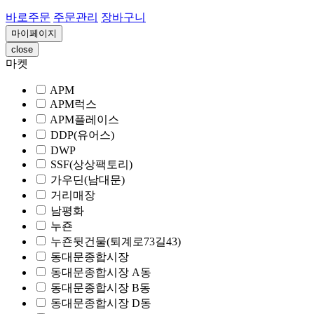
바로주문
주문관리
장바구니
마이페이지
close
마켓
APM
APM럭스
APM플레이스
DDP(유어스)
DWP
SSF(상상팩토리)
가우딘(남대문)
거리매장
남평화
누죤
누죤뒷건물(퇴계로73길43)
동대문종합시장
동대문종합시장 A동
동대문종합시장 B동
동대문종합시장 D동