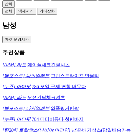
잡화
전체
액세서리
기타잡화
남성
마켓 운영시간
추천상품
[APM] 라토
메이플체크긴팔셔츠
[벨포스트] 나인일레븐
그린스트라이프 반팔티
[누죤] 아더핏
786 오일 구제 연청 버뮤다
[APM] 라토
오션긴팔체크셔츠
[벨포스트] 나인일레븐
와플링거반팔
[누죤] 아더핏
784 더티버뮤다 청반바지
[팀204] 토탈싹스(나비야,마리안)
남)꽈배기삭스(당일배송가능 