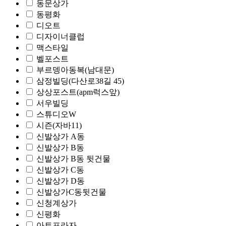
동문상가
동평화
디오트
디자이너클럽
맥스타일
벨포스트
부르뎅아동복(남대문)
삼정빌딩(다산로38길 45)
상상포스트(apm럭스앞)
서우빌딩
스튜디오W
시즌(자바11)
신발상가 A동
신발상가 B동
신발상가 B동 뒷건물
신발상가 C동
신발상가 D동
신발상가C동뒷건물
신청계상가
신평화
아트프라자