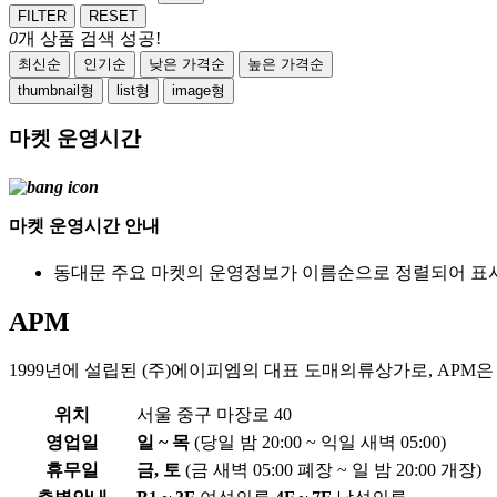
FILTER
RESET
0
개 상품 검색 성공!
최신순
인기순
낮은 가격순
높은 가격순
thumbnail형
list형
image형
마켓 운영시간
마켓 운영시간 안내
동대문 주요 마켓의 운영정보가 이름순으로 정렬되어 표
APM
1999년에 설립된 (주)에이피엠의 대표 도매의류상가로, APM은 
위치
서울 중구 마장로 40
영업일
일 ~ 목
(당일 밤 20:00 ~ 익일 새벽 05:00)
휴무일
금, 토
(금 새벽 05:00 폐장 ~ 일 밤 20:00 개장)