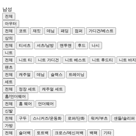
남성
전체
아우터
전체
코트
재킷
데님
패딩
점퍼
가디건/베스트
상의
전체
티셔츠
셔츠/남방
맨투맨
후드
나시
니트
전체
니트 티
니트 가디건
니트 베스트
니트 후드티
니트 바지
팬츠
전체
캐주얼
데님
슬랙스
트레이닝
세트
전체
정장 세트
캐주얼 세트
홈/언더웨어
전체
홈 웨어
언더웨어
신발
전체
구두
스니커즈/운동화
로퍼/단화
워커/부츠
샌들/슬리퍼
가방
전체
숄더백
토트백
크로스/메신저백
백팩
기타