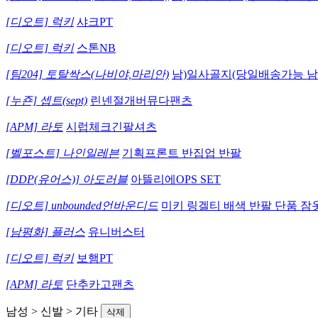
[디오트] 럭키
샤크PT
[디오트] 럭키
스톤NB
[팀204] 토탈싹스(나비야,마리안)
남)일사골지(당일배송가능 남
[누죤] 셉트(sept)
린넨절개버뮤다팬츠
[APM] 라토
시럽체크긴팔셔츠
[벨포스트] 나인일레븐
기획프론트 반집업 반팔
[DDP(유어스)] 아도러블
아뜰리에OPS SET
[디오트] unbounded언바운디드
미키 링겔티 배색 반팔 단품 잠옷
[남평화] 플러스
유니버스터
[디오트] 럭키
보햄PT
[APM] 라토
단추카고팬츠
남성 > 신발 > 기타
삭제