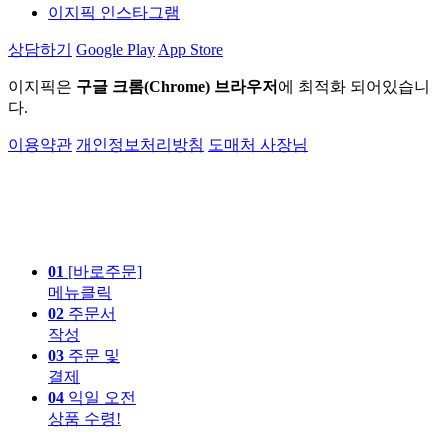
이지픽 인스타그램
상담하기
Google Play
App Store
이지픽은
구글 크롬(Chrome) 브라우저
에 최적화 되어있습니
다.
이용약관
개인정보처리방침
도매처 사장님
01
[바로주문]
메뉴클릭
02
주문서
작성
03
주문 및
결제
04
익일 오전
상품 수령!