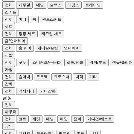
전체
캐주얼
데님
슬랙스
레깅스
트레이닝
스커트
전체
미니
롱
팬츠스커트
세트
전체
정장 세트
캐주얼 세트
홈/언더웨어
전체
홈 웨어
캐미솔/슬립
언더웨어
신발
전체
구두
스니커즈/운동화
로퍼/단화
워커/부츠
샌들/슬리퍼
가방
전체
숄더백
토트백
크로스백
백팩
기타
잡화
전체
액세서리
기타잡화
남성
전체
아우터
전체
코트
재킷
데님
패딩
점퍼
가디건/베스트
상의
전체
티셔츠
셔츠/남방
맨투맨
후드
나시