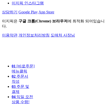
이지픽 인스타그램
상담하기
Google Play
App Store
이지픽은
구글 크롬(Chrome) 브라우저
에 최적화 되어있습니
다.
이용약관
개인정보처리방침
도매처 사장님
01
[바로주문]
메뉴클릭
02
주문서
작성
03
주문 및
결제
04
익일 오전
상품 수령!