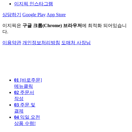
이지픽 인스타그램
상담하기
Google Play
App Store
이지픽은
구글 크롬(Chrome) 브라우저
에 최적화 되어있습니
다.
이용약관
개인정보처리방침
도매처 사장님
01
[바로주문]
메뉴클릭
02
주문서
작성
03
주문 및
결제
04
익일 오전
상품 수령!