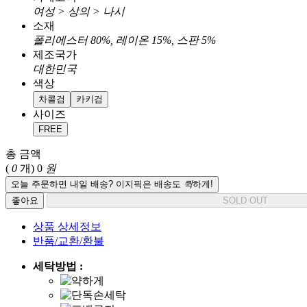
여성 > 상의 > 나시
소재
폴리에스터 80%, 레이온 15%, 스판 5%
제조국가
대한민국
색상
차콜검
카키검
사이즈
FREE
총 금액
(
0
개)
0
원
오늘 주문하면 내일 배송? 이지픽은 배송도
퀵
하게!
좋아요
SOLD OUT
상품 상세정보
반품/교환/환불
세탁방법 :