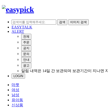
검색
이미지 검색
EASYTALK
ALERT
전체
주문
공지
문의
안내
광고
알림 내역은 14일 간 보관되며 보관기간이 지나면 
LOGIN
마켓
여성
남성
유아동
신상품