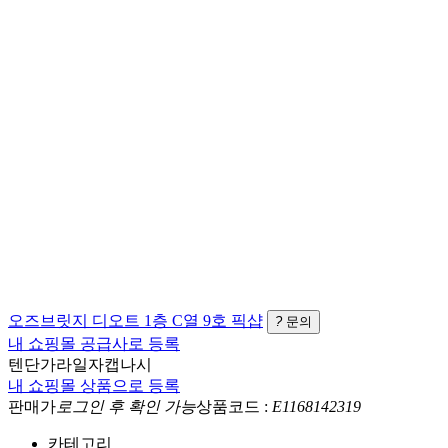
오즈브릿지
디오트 1층 C열 9호
픽샵
?
문의
내 쇼핑몰 공급사로 등록
텐단가라일자캡나시
내 쇼핑몰 상품으로 등록
판매가
로그인 후 확인 가능
상품코드 :
E1168142319
카테고리