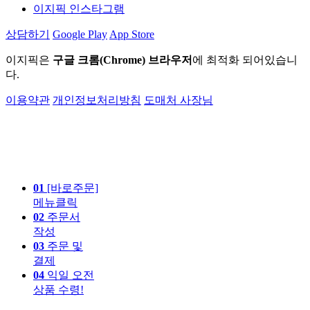
이지픽 인스타그램
상담하기
Google Play
App Store
이지픽은
구글 크롬(Chrome) 브라우저
에 최적화 되어있습니
다.
이용약관
개인정보처리방침
도매처 사장님
01
[바로주문]
메뉴클릭
02
주문서
작성
03
주문 및
결제
04
익일 오전
상품 수령!