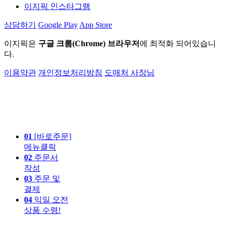
이지픽 인스타그램
상담하기
Google Play
App Store
이지픽은
구글 크롬(Chrome) 브라우저
에 최적화 되어있습니
다.
이용약관
개인정보처리방침
도매처 사장님
01
[바로주문]
메뉴클릭
02
주문서
작성
03
주문 및
결제
04
익일 오전
상품 수령!